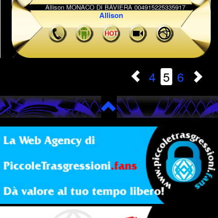
Allison
4
5
6