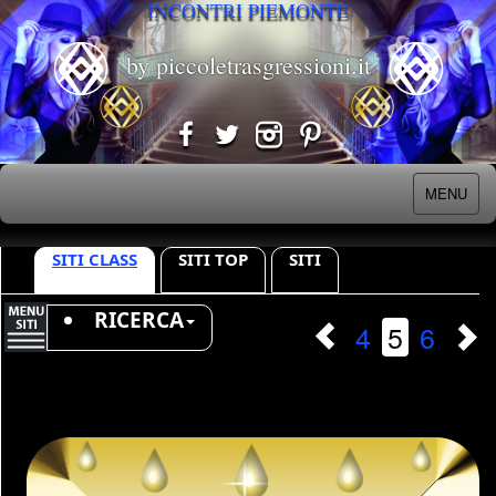
INCONTRI PIEMONTE
by piccoletrasgressioni.it
MENU
SITI CLASS
SITI TOP
SITI
RICERCA
4
5
6