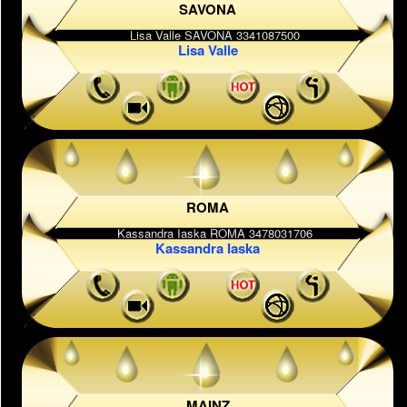
SAVONA
Lisa Valle
ROMA
Kassandra Iaska
MAINZ