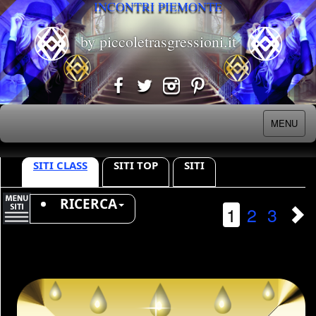
INCONTRI PIEMONTE
by piccoletrasgressioni.it
MENU
SITI CLASS
SITI TOP
SITI
RICERCA
1
2
3