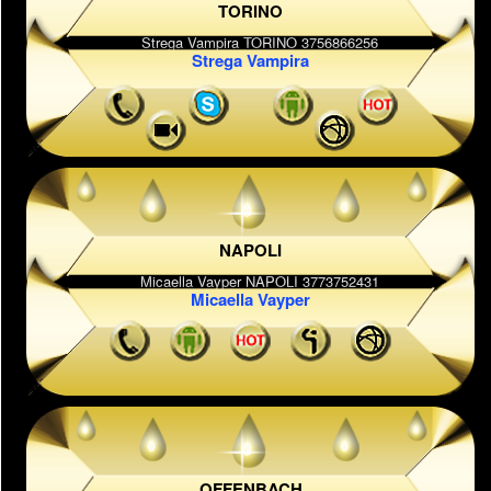
TORINO
Strega Vampira
NAPOLI
Micaella Vayper
OFFENBACH