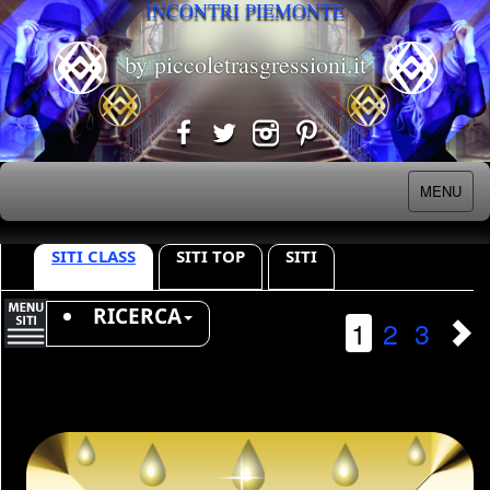
INCONTRI PIEMONTE
by piccoletrasgressioni.it
MENU
SITI CLASS
SITI TOP
SITI
RICERCA
1
2
3