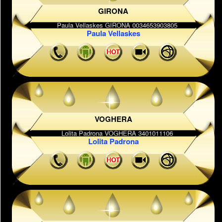
GIRONA
Paula Vellaskes
VOGHERA
Lolita Padrona